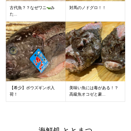
古代魚？？なぜワニ
み
対馬のノドグロ！！
た...
【希少】ボウズギンポ入
美味い魚には毒がある！？
荷！
高級魚オコゼと豪...
海鮮処 ととまつ