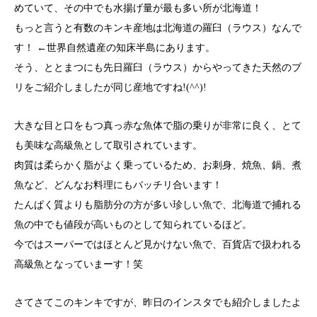
めていて、その中でも水揚げ量が最も多い所が北海道！
もっと言うと有数のキンキ産地は北海道の羅臼（ラウス）なんで
す！ ←世界自然遺産の知床半島にあります。
そう、ととまつにも先日羅臼（ラウス）からやってきた天然のブ
リをご紹介しましたが同じ産地ですね!(^^)!
大きな目と口をもつ真っ赤な魚体で脂の乗りが非常に良く、とて
も美味な高級魚として取引されています。
肉質は柔らかく脂がよく乗っているため、お刺身、焼魚、鍋、煮
魚など、どんなお料理にもバッチリ合います！
たんぱく質よりも脂肪分の方が多い珍しい魚で、北海道で捕れる
魚の中でも値段が高いものとして知られているほど。
今ではスーパーではほとんど見かけない魚で、百貨店で扱われる
高級魚となっていまーす！笑
さてさてこのキンキですが、昨日のインスタでも紹介しましたよ