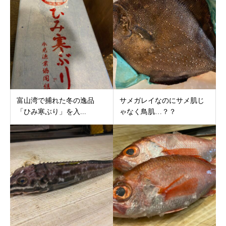
富山湾で捕れた冬の逸品
サメガレイなのにサメ肌じ
「ひみ寒ぶり」を入...
ゃなく鳥肌…？？