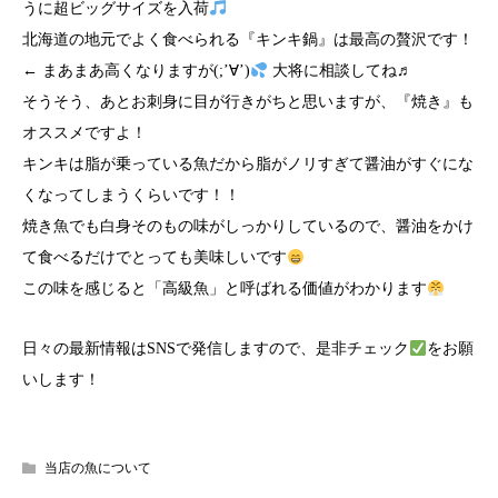
うに超ビッグサイズを入荷
北海道の地元でよく食べられる『キンキ鍋』は最高の贅沢です！
← まあまあ高くなりますが(;’∀’)
大将に相談してね♬
そうそう、あとお刺身に目が行きがちと思いますが、『焼き』も
オススメですよ！
キンキは脂が乗っている魚だから脂がノリすぎて醤油がすぐにな
くなってしまうくらいです！！
焼き魚でも白身そのもの味がしっかりしているので、醤油をかけ
て食べるだけでとっても美味しいです
この味を感じると「高級魚」と呼ばれる価値がわかります
日々の最新情報は
SNS
で発信しますので、是非チェック
をお願
いします！
当店の魚について