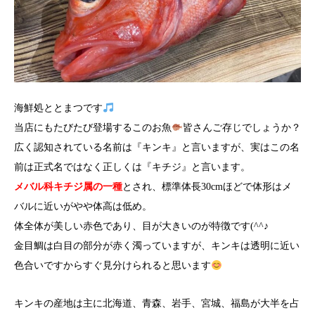
海鮮処ととまつです
当店にもたびたび登場するこのお魚
皆さんご存じでしょうか？
広く認知されている名前は『キンキ』と言いますが、実はこの名
前は正式名ではなく正しくは『キチジ』と言います。
メバル科キチジ属の一種
とされ、標準体長30cmほどで体形はメ
バルに近いがやや体高は低め。
体全体が美しい赤色であり、目が大きいのが特徴です(^^♪
金目鯛は白目の部分が赤く濁っていますが、キンキは透明に近い
色合いですからすぐ見分けられると思います
キンキの産地は主に北海道、青森、岩手、宮城、福島が大半を占