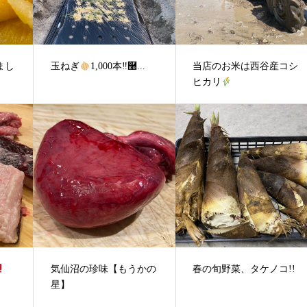
まし
玉ねぎ
1,000本‼࿠...
当店のお米は西谷産コシ
ヒカリ
気仙沼の珍味【もうかの
春の旬野菜、タケノコ!!
星】