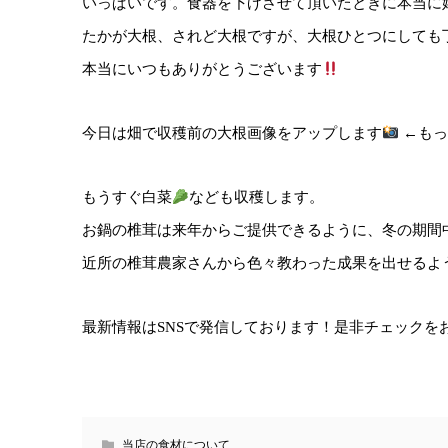
いっぱいです。食器を下げさせて頂いたときに本当に
たかが大根、されど大根ですが、大根ひとつにしても
本当にいつもありがとうございます
今日は畑で収穫前の大根画像をアップします
←もっ
もうすぐ白菜
なども収穫します。
お鍋の椎茸は来年からご提供できるように、冬の期間
近所の椎茸農家さんから色々教わった成果を出せるよ
最新情報は
SNS
で発信しております！是非チェックを
当店の食材について