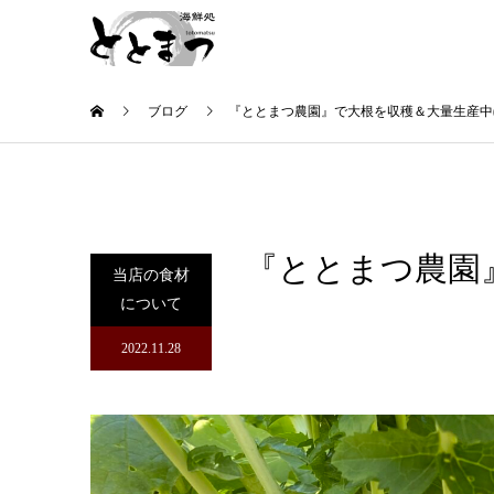
ブログ
『ととまつ農園』で大根を収穫＆大量生産中(^
『ととまつ農園』
当店の食材
について
2022.11.28