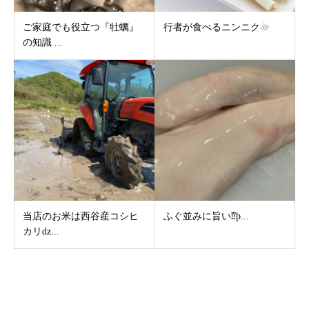
ご家庭でも役立つ『牡蠣』
行者が食べるニンニク
の知識 ...
当店のお米は西谷産コシヒ
ふぐ並みに旨い⁉þ...
カリǳ...