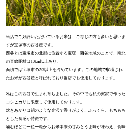
当店でご好評いただいているお米は、ご存じの方も多いと思いま
すが宝塚市の西谷産です。
西谷とは宝塚市の北部に位置する宝塚・西谷地域のことで、南北
の直線距離は10km以上あり、
面積では宝塚市の2/3以上を占めています。この地域で収穫され
たお米が西谷産と呼ばれており当店でも使用しております。
私はこの西谷で生まれ育ちました。その中でも私の実家で作った
コシヒカリに限定して使用しております。
炊きあがりは絹のような光沢で香りがよく、ふっくら、もちもち
とした食感が特徴です。
噛むほどに一粒一粒からお米本来の甘みとうま味が味わえ、食味