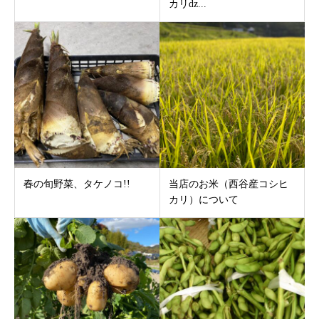
カリǳ...
春の旬野菜、タケノコ!!
当店のお米（西谷産コシヒ
カリ）について