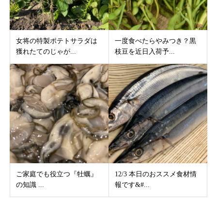
女将の特製ポテトサラダは
一度食べたらやみつき？黒
獲れたてのじゃが...
枝豆を近日入荷予...
ご家庭でも役立つ『牡蠣』
12/3 本日のおススメ食材情
の知識 ...
報です&#...