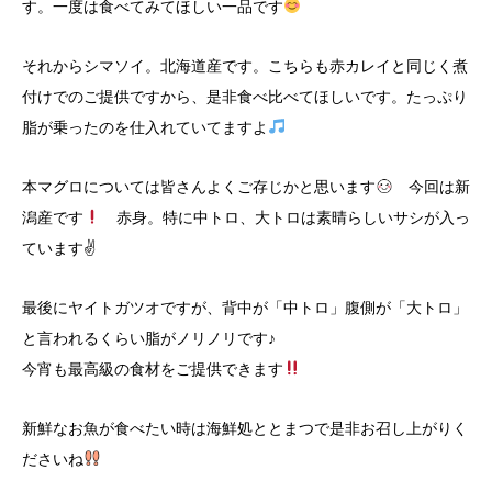
す。一度は食べてみてほしい一品です
それからシマソイ。北海道産です。こちらも赤カレイと同じく煮
付けでのご提供ですから、是非食べ比べてほしいです。たっぷり
脂が乗ったのを仕入れていてますよ
本マグロについては皆さんよくご存じかと思います
今回は新
潟産です
赤身。特に中トロ、大トロは素晴らしいサシが入っ
ています✌
最後にヤイトガツオですが、背中が「中トロ」腹側が「大トロ」
と言われるくらい脂がノリノリです♪
今宵も最高級の食材をご提供できます
新鮮なお魚が食べたい時は海鮮処ととまつで是非お召し上がりく
ださいね