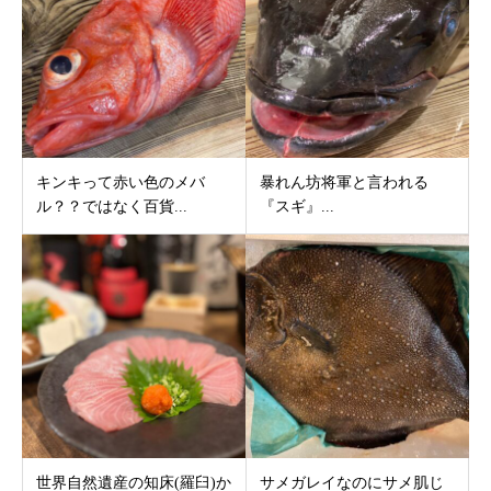
キンキって赤い色のメバ
暴れん坊将軍と言われる
ル？？ではなく百貨...
『スギ』...
世界自然遺産の知床(羅臼)か
サメガレイなのにサメ肌じ