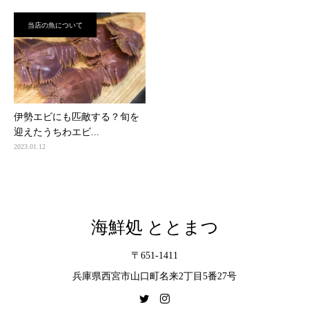
当店の魚について
伊勢エビにも匹敵する？旬を
迎えたうちわエビ...
2023.01.12
海鮮処 ととまつ
〒651-1411
兵庫県西宮市山口町名来2丁目5番27号