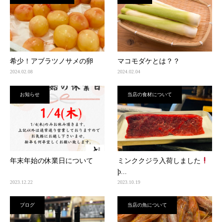
希少！アブラツノサメの卵
マコモダケとは？？
2024.02.08
2024.02.04
お知らせ
当店の食材について
年末年始の休業日について
ミンククジラ入荷しました
þ...
2023.12.22
2023.10.19
ブログ
当店の魚について