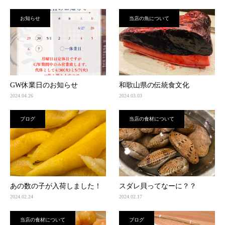
お知らせ
当店の魚について
GW休業日のお知らせ
和歌山県の伝統食文化
2024.04.26
2024.03.03
ブログ
当店の食材について
あの数の子が入荷しました！
スダレ貝ってなーに？？
2024.02.24
2024.02.17
当店の食材について
ブログ