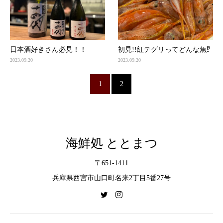
日本酒好きさん必見！！
初見!!紅テグリってどんな魚⁉
2023.09.20
2023.09.20
1
2
海鮮処 ととまつ
〒651-1411
兵庫県西宮市山口町名来2丁目5番27号